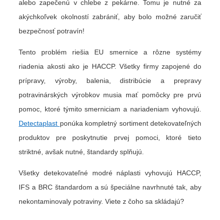
alebo zapečenú v chlebe z pekárne. Tomu je nutné za
akýchkoľvek okolností zabrániť, aby bolo možné zaručiť
bezpečnosť potravín!
Tento problém riešia EU smernice a rôzne systémy
riadenia akosti ako je HACCP. Všetky firmy zapojené do
prípravy, výroby, balenia, distribúcie a prepravy
potravinárských výrobkov musia mať pomôcky pre prvú
pomoc, ktoré týmito smerniciam a nariadeniam vyhovujú.
Detectaplast
ponúka kompletný sortiment detekovateľných
produktov pre poskytnutie prvej pomoci, ktoré tieto
striktné, avšak nutné, štandardy splňujú.
Všetky detekovateľné modré náplasti vyhovujú HACCP,
IFS a BRC štandardom a sú špeciálne navrhnuté tak, aby
nekontaminovaly potraviny. Viete z čoho sa skládajú?