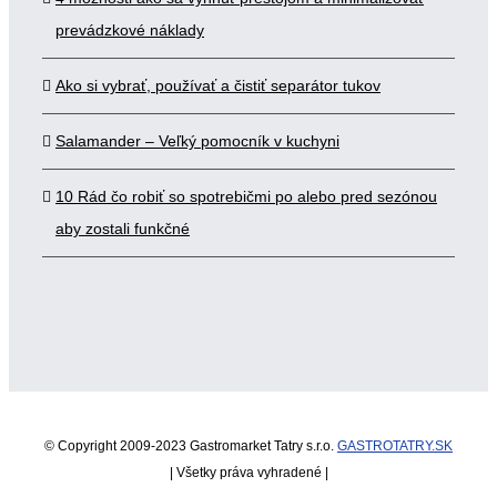
prevádzkové náklady
Ako si vybrať, používať a čistiť separátor tukov
Salamander – Veľký pomocník v kuchyni
10 Rád čo robiť so spotrebičmi po alebo pred sezónou
aby zostali funkčné
© Copyright 2009-2023 Gastromarket Tatry s.r.o.
GASTROTATRY.SK
| Všetky práva vyhradené |