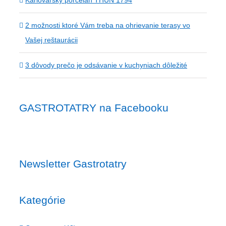
Karlovarský porcelán THUN 1794
2 možnosti ktoré Vám treba na ohrievanie terasy vo
Vašej reštaurácii
3 dôvody prečo je odsávanie v kuchyniach dôležité
GASTROTATRY na Facebooku
Newsletter Gastrotatry
Kategórie