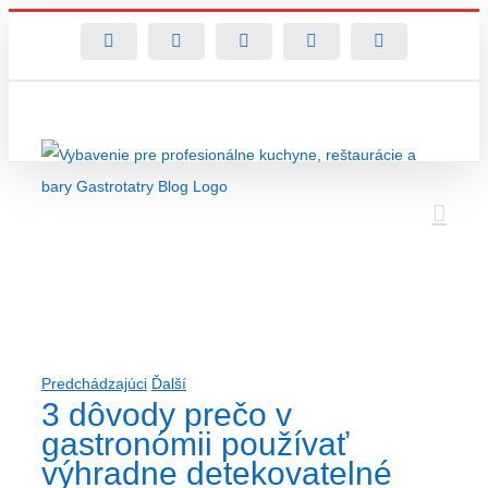
Preskočiť
Facebook
Instagram
E-
Rss
X
obsah
mail
3 dôvody prečo v gastronómii používať
výhradne detekovatelné náplaste
Predchádzajúci
Ďalší
3 dôvody prečo v
gastronómii používať
výhradne detekovatelné