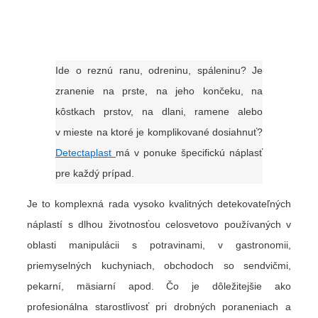
Ide o reznú ranu, odreninu, spáleninu? Je
zranenie na prste, na jeho končeku, na
kôstkach prstov, na dlani, ramene alebo
v mieste na ktoré je komplikované dosiahnuť?
Detectaplast
má v ponuke špecifickú náplasť
pre každý prípad.
Je to komplexná rada vysoko kvalitných detekovateľných
náplastí s dlhou životnosťou celosvetovo používaných v
oblasti manipulácii s potravinami, v gastronomii,
priemyselných kuchyniach, obchodoch so sendvičmi,
pekarní, mäsiarní apod. Čo je dôležitejšie ako
profesionálna starostlivosť pri drobných poraneniach a