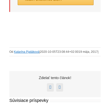
Od
Katarína Pjatáková
|
2020-10-05T23:08:44+02:00
19 mája, 2017
|
Zdielať tento článok!
Facebook
E-
mail
Súvisiace príspevky