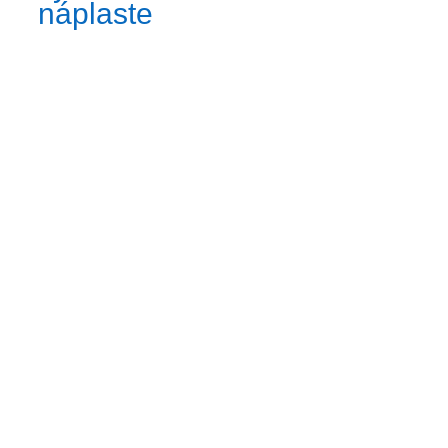
náplaste
Zobraziť
väčší
obrázok