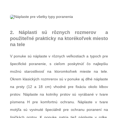
2. Náplasti sú rôznych rozmerov a
použiteľné prakticky na ktorékoľvek miesto
na tele
V ponuke sú náplaste v rôznych veľkostiach a typoch pre
špecifické poranenie, s cieľom poskytnúť čo najlepšiu
možnú starostlivosť na ktoromkoľvek mieste na tele.
Okrem klasických rozmrerov sú v ponuke aj dlhé náplaste
na prsty (12 a 18 cm) vhodné pre fixáciu okolo klbov
prstov. Náplaste na kotníky prstov sú vyrábané v tvare
písmena H pre komfortnú ochranu. Náplaste v tvare
motýľa sú vyvinuté špeciálně pre ochranu poranení na
špičkách prstov. K ponuke patria tiež náplaste v rolke,