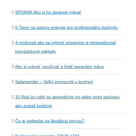
SPORÁK Ako si ho správne vybrať
5 Tipov na úsporu energie pre profesionálnu kuchyňu
4 možnosti ako sa vyhnúť prestojom a minimalizovať
prevádzkové náklady
Ako si vybrať, používať a čistiť separátor tukov
Salamander – Veľký pomocník v kuchyni
10 Rád čo robiť so spotrebičmi po alebo pred sezónou
aby zostali funkčné
Čo je najlepšie na likvidáciu hmyzu?